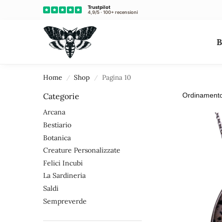
Cerca un animale, pianta, colore...
Home
Shop
Pagina 10
/
/
Categorie
Arcana
Bestiario
Botanica
Creature Personalizzate
Felici Incubi
La Sardineria
Saldi
Sempreverde