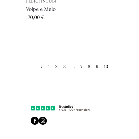
FELICI INCUBI
Volpe e Melo
170,00
€
1
2
3
…
7
8
9
10