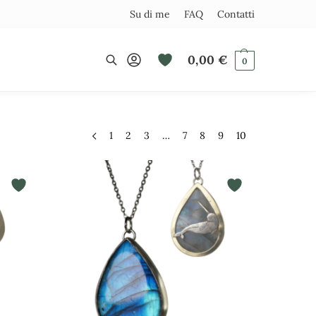
Su di me
FAQ
Contatti
I
0,00
€
0
Cerca
1
2
3
…
7
8
9
10