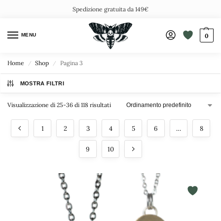
Spedizione gratuita da 149€
MENU
0
Home
Shop
Pagina 3
/
/
MOSTRA FILTRI
Visualizzazione di 25-36 di 118 risultati
1
2
3
4
5
6
…
8
9
10