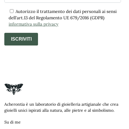
Autorizzo il trattamento dei dati personali ai sensi
dell'art.13 del Regolamento UE 679/2016 (GDPR)
informativa sulla privacy
A
l
t
e
r
n
a
t
Acherontia è un laboratorio di gioielleria artigianale che crea
i
gioielli unici ispirati alla natura, alle pietre e al simbolismo.
v
e
Su di me
: