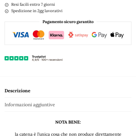
e
Resi facili entro 7 giorni
r
Spedizione in 2gg lavorativi
n
Pagamento sicuro garantito
a
t
i
v
e
:
Descrizione
Informazioni aggiuntive
NOTA BENE:
la catena è l’unica cosa che non produce direttamente