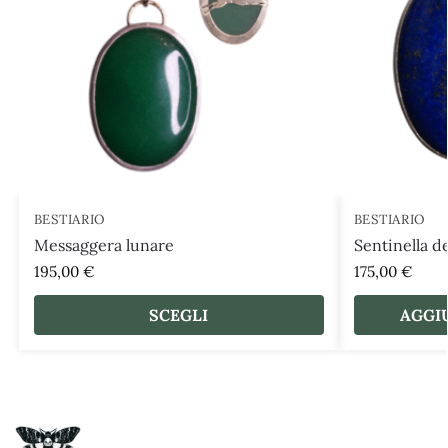
BESTIARIO
BESTIARIO
Messaggera lunare
Sentinella d
195,00
€
175,00
€
SCEGLI
AGGI