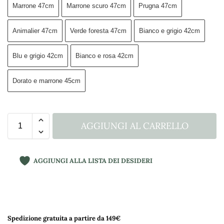
Marrone 47cm
Marrone scuro 47cm
Prugna 47cm
Animalier 47cm
Verde foresta 47cm
Bianco e grigio 42cm
Blu e grigio 42cm
Bianco e rosa 42cm
Dorato e marrone 45cm
AGGIUNGI AL CARRELLO
AGGIUNGI ALLA LISTA DEI DESIDERI
A
l
t
Spedizione gratuita a partire da 149€