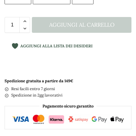
AGGIUNGI AL CARRELLO
AGGIUNGI ALLA LISTA DEI DESIDERI
A
l
t
Spedizione gratuita a partire da 149€
e
Resi facili entro 7 giorni
r
Spedizione in 2gg lavorativi
n
Pagamento sicuro garantito
a
t
i
v
e